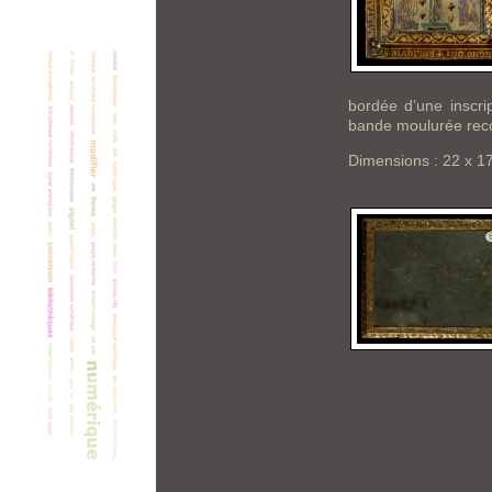
bordée d’une inscri
bande moulurée reco
Dimensions : 22 x 17