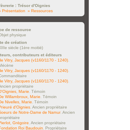
fèvrerie : Trésor d'Oignies
» Présentation
» Ressources
pe de ressource
Objet physique
te de création
XIIIe siècle (1ère moitié)
teurs, contributeurs et éditeurs
de Vitry, Jacques (v1160/1170 - 1240)
.
Mécène
de Vitry, Jacques (v1160/1170 - 1240)
.
Commanditaire
de Vitry, Jacques (v1160/1170 - 1240)
.
Ancien propriétaire
D'Oignies, Marie
. Témoin
De Willambroux, Marie
. Témoin
De Nivelles, Marie
. Témoin
Prieuré d'Oignies
. Ancien propriétaire
Soeurs de Notre-Dame de Namur
. Ancien
propriétaire
Pierlot, Grégoire
. Ancien propriétaire
Fondation Roi Baudouin
. Propriétaire