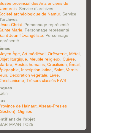
Musée provincial des Arts anciens du
Namurois
. Service d'archives
Société archéologique de Namur
. Service
d'archives
Jésus-Christ
. Personnage représenté
Sainte Marie
. Personnage représenté
Saint Jean l'Évangéliste
. Personnage
représenté
èmes
Moyen Âge
,
Art médiéval
,
Orfèvrerie
,
Métal
,
Objet liturgique
,
Meuble religieux
,
Cuivre
,
Marbre
,
Restes humains
,
Crucifixion
,
Émail
,
Épigraphie
,
Inscription latine
,
Saint
,
Vernis
brun
,
Décoration végétale
,
Livre
,
Christianisme
,
Trésors classés FWB
ngues
Latin
eux
Province de Hainaut
,
Aiseau-Presles
(Section)
,
Oignies
ntifiant de l'objet
MAR-MAAN-TO25