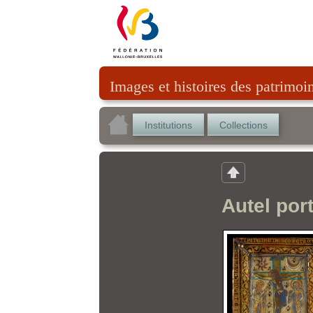
Images et histoires des patrimoi
Institutions
Collections
Autel port