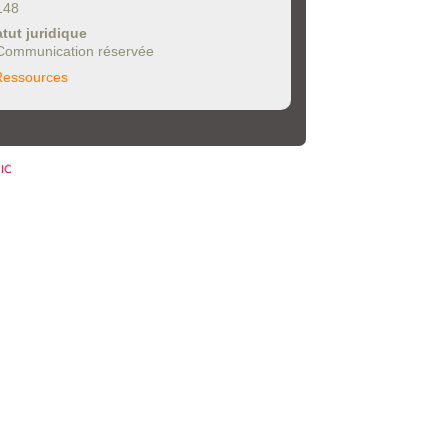
148
atut juridique
Communication réservée
Ressources