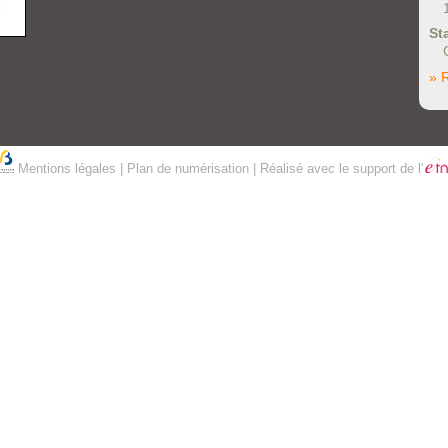
St
» 
Mentions légales
|
Plan de numérisation
| Réalisé avec le support de l'