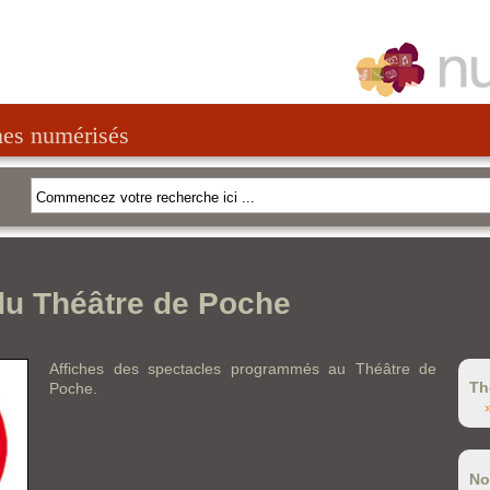
nes numérisés
du Théâtre de Poche
Affiches des spectacles programmés au Théâtre de
Th
Poche.
No