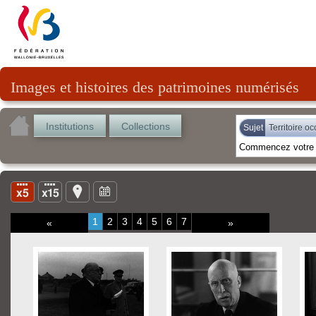
Images et histoires des patrimoines numérisés
Institutions
Collections
Sujet
Territoire o
1
2
3
4
5
6
7
«
»