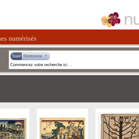
nes numérisés
×
Sujet
Shintoïsme