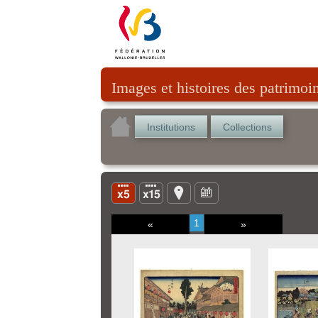
Images et histoires des patrimoi
Institutions
Collections
1
«
»