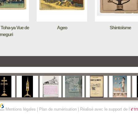
 Toha-ya Vue de
Ageo
Shintoïsme
meguri
Mentions légales
|
Plan de numérisation
| Réalisé avec le support de l'