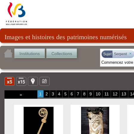
Images et histoires des patrimoines numérisés
Institutions
Collections
×
Sujet
Serpent
1
2
3
4
5
6
7
8
9
10
11
12
13
1
«