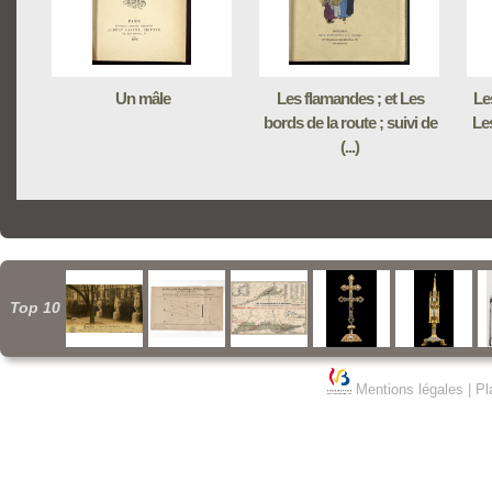
Un mâle
Les flamandes ; et Les
Le
bords de la route ; suivi de
Les
(...)
Top 10
Mentions légales
|
Pl