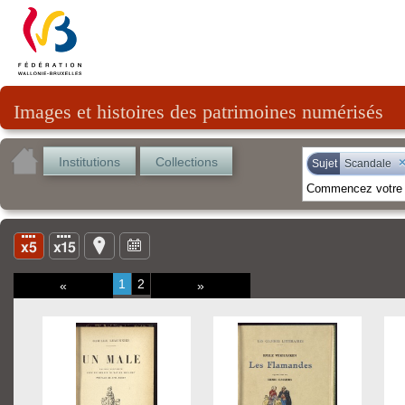
Images et histoires des patrimoines numérisés
Institutions
Collections
Sujet
Scandale
1
2
«
»