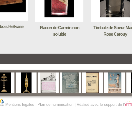
 bois Helkiase
Flacon de Carmin non
Timbale de Soeur Mar
soluble
Rose Carouy
Mentions légales
|
Plan de numérisation
| Réalisé avec le support de l'