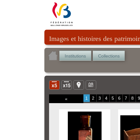
Images et histoires des patrimoi
Institutions
Collections
1
2
3
4
5
6
7
8
«