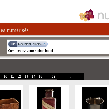
nes numérisés
×
Sujet
Récipient (divers)
9
10
11
12
13
14
15
...
62
»