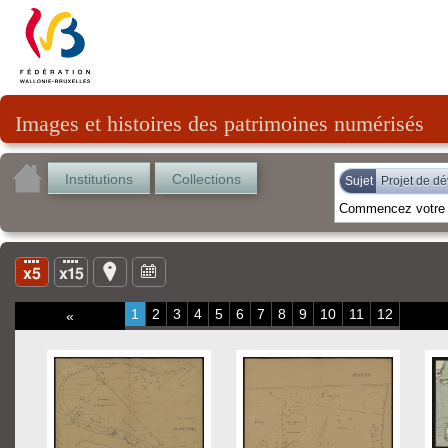
Images et histoires des patrimoines numérisés
Institutions
Collections
Sujet
Projet de d
1
2
3
4
5
6
7
8
9
10
11
12
«