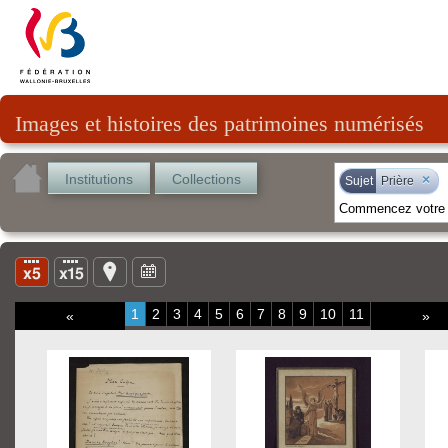
Images et histoires des patrimoines numérisés
Institutions
Collections
×
Sujet
Prière
1
2
3
4
5
6
7
8
9
10
11
«
»