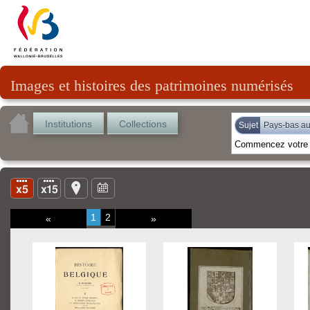
Images et histoires des patrimoines numérisés
Institutions
Collections
Sujet
Pays-bas au
1
2
«
»