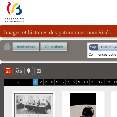
Images et histoires des patrimoines numérisés
Institutions
Collections
Sujet
Objet pour é
1
2
3
4
5
6
7
8
9
10
11
12
13
1
«