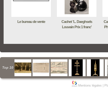
Le bureau de vente
Cachet 'L. Daeghsels
Ca
Louvain Prix 1 franc'
Ph
Top 10
Mentions légales
|
Pl