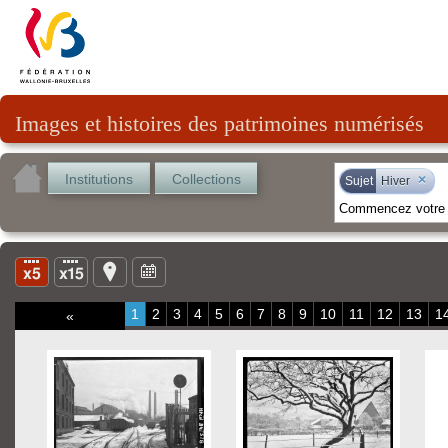
Images et histoires des patrimoines numérisés
Institutions
Collections
×
Sujet
Hiver
1
2
3
4
5
6
7
8
9
10
11
12
13
1
«