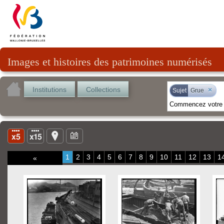
Images et histoires des patrimoines numérisés
Institutions
Collections
×
Sujet
Grue
1
2
3
4
5
6
7
8
9
10
11
12
13
1
«