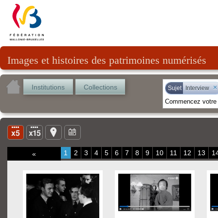
Images et histoires des patrimoines numérisés
Institutions
Collections
×
Sujet
Interview
1
2
3
4
5
6
7
8
9
10
11
12
13
1
«