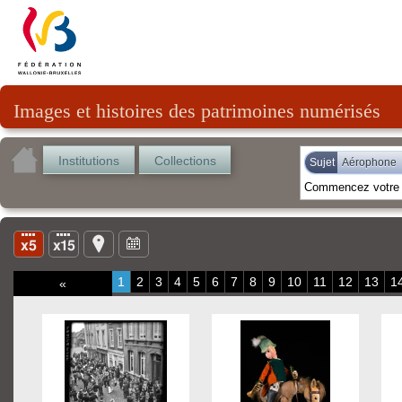
Images et histoires des patrimoines numérisés
Institutions
Collections
Sujet
Aérophone
1
2
3
4
5
6
7
8
9
10
11
12
13
1
«