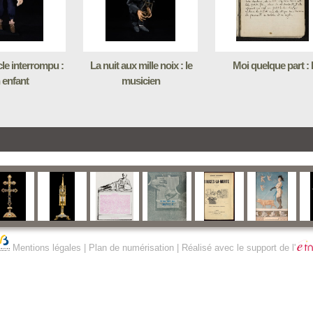
le interrompu :
La nuit aux mille noix : le
Moi quelque part : I
 enfant
musicien
Mentions légales
|
Plan de numérisation
| Réalisé avec le support de l'