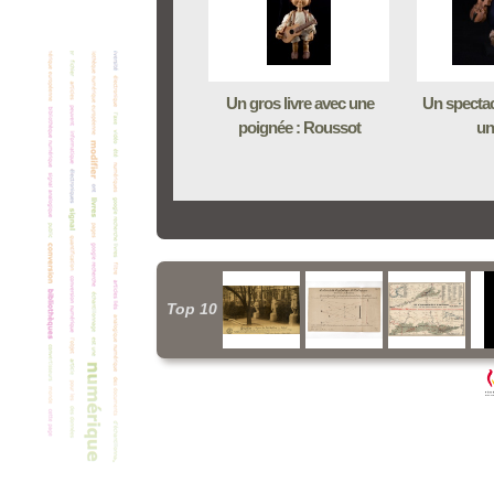
Un gros livre avec une
Un spectac
poignée : Roussot
un
Top 10