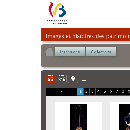
Images et histoires des patrimoi
Institutions
Collections
1
2
3
4
5
6
7
8
«