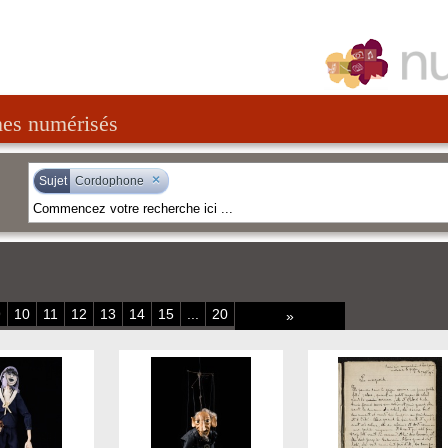
nes numérisés
×
Sujet
Cordophone
9
10
11
12
13
14
15
...
20
»