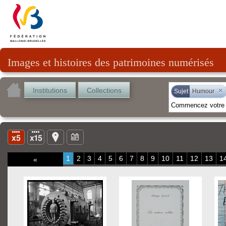
Images et histoires des patrimoines numérisés
Institutions
Collections
×
Sujet
Humour
1
2
3
4
5
6
7
8
9
10
11
12
13
1
«