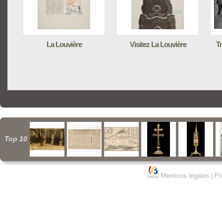
La Louvière
Visitez La Louvière
Tr
Top 10
Mentions légales
|
Pl