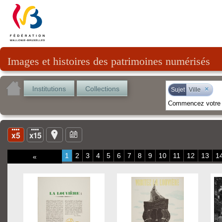
Images et histoires des patrimoines numérisés
Institutions
Collections
×
Sujet
Ville
1
2
3
4
5
6
7
8
9
10
11
12
13
1
«