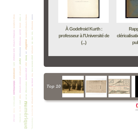
À Godefroid Kurth :
Rapp
professeur à l'Université de
cléricalisa
(...)
pub
Top 10