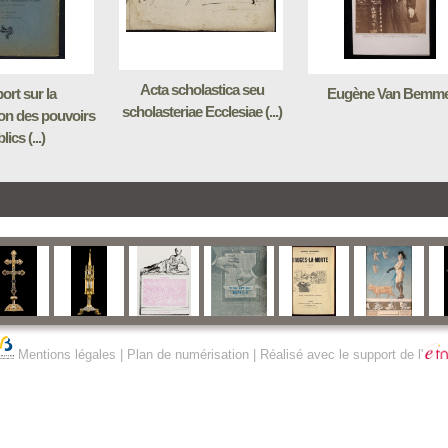
Acta scholastica seu
ort sur la
Eugène Van Bemme
scholasteriae Ecclesiae (...)
tion des pouvoirs
lics (...)
Mentions légales
|
Plan de numérisation
| Réalisé avec le support de l'