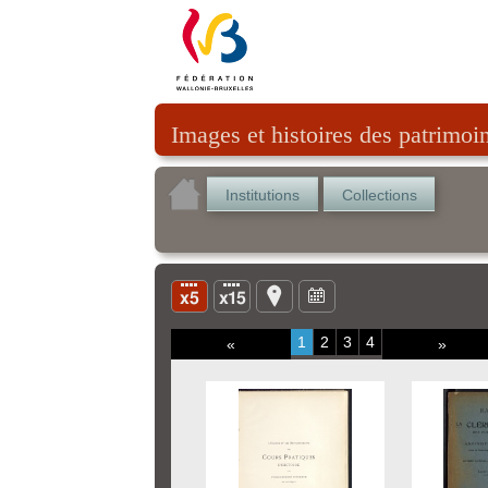
Images et histoires des patrimoi
Institutions
Collections
1
2
3
4
«
»