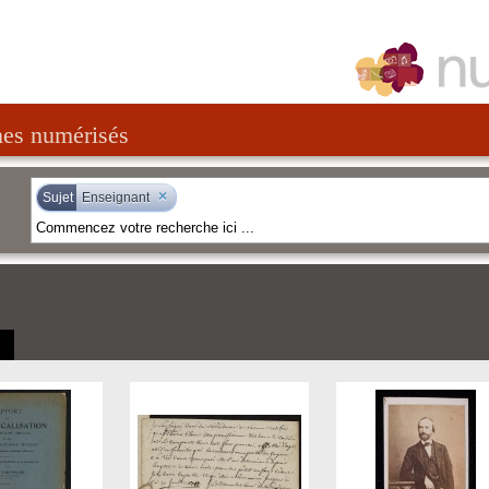
nes numérisés
×
Sujet
Enseignant