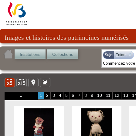
Images et histoires des patrimoines numérisés
Institutions
Collections
×
Sujet
Enfant
1
2
3
4
5
6
7
8
9
10
11
12
13
1
«