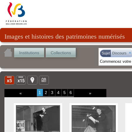
Images et histoires des patrimoines numérisés
Institutions
Collections
×
Sujet
Discours
1
2
3
4
5
6
«
»