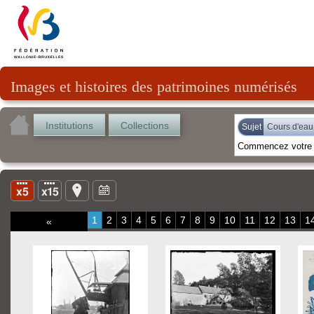
Images et histoires des patrimoines numérisés
Institutions
Collections
Sujet
Cours d'eau
1
2
3
4
5
6
7
8
9
10
11
12
13
1
«