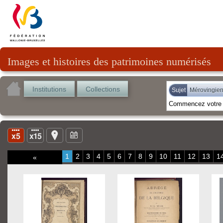
Images et histoires des patrimoines numérisés
Institutions
Collections
Sujet
Mérovingie
1
2
3
4
5
6
7
8
9
10
11
12
13
1
«