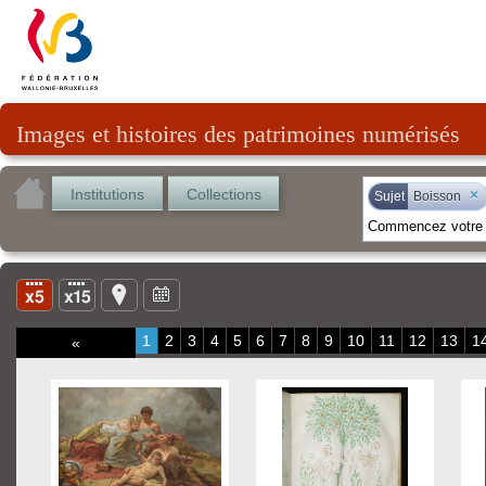
Images et histoires des patrimoines numérisés
Institutions
Collections
×
Sujet
Boisson
1
2
3
4
5
6
7
8
9
10
11
12
13
1
«