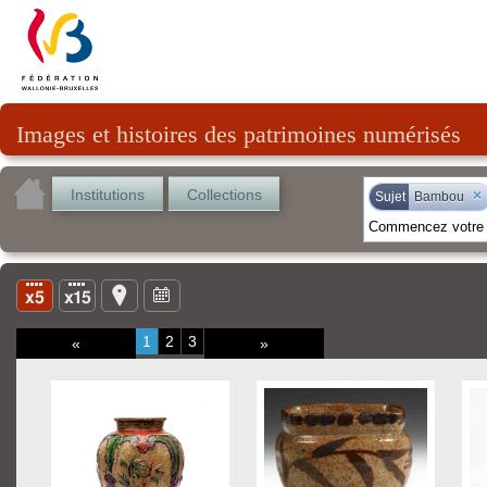
Images et histoires des patrimoines numérisés
Institutions
Collections
×
Sujet
Bambou
1
2
3
«
»