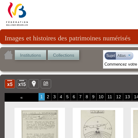
Images et histoires des patrimoines numérisés
Institutions
Collections
×
Sujet
Atlas
1
2
3
4
5
6
7
8
9
10
11
12
13
1
«