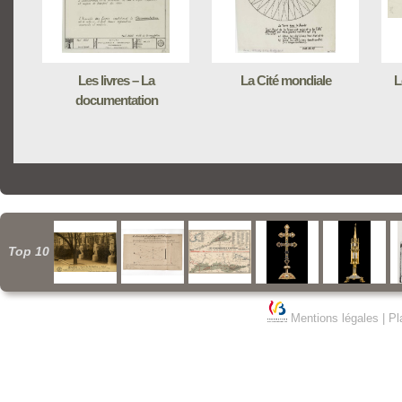
Les livres – La
La Cité mondiale
L
documentation
Top 10
Mentions légales
|
Pl