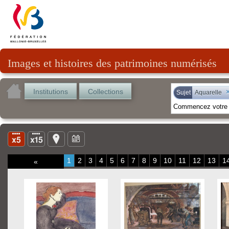
Images et histoires des patrimoines numérisés
Institutions
Collections
Sujet
Aquarelle
1
2
3
4
5
6
7
8
9
10
11
12
13
1
«