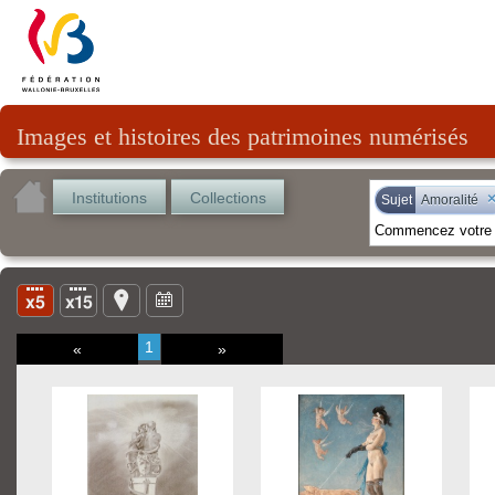
Images et histoires des patrimoines numérisés
Institutions
Collections
Sujet
Amoralité
1
«
»