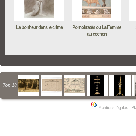
Le bonheur dans le crime
Pornokratès ou La Femme
au cochon
Top 10
Mentions légales
|
Pl