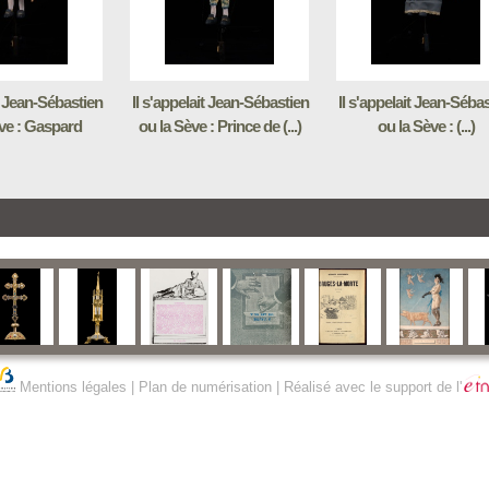
it Jean-Sébastien
Il s'appelait Jean-Sébastien
Il s'appelait Jean-Séba
ve : Gaspard
ou la Sève : Prince de (...)
ou la Sève : (...)
Mentions légales
|
Plan de numérisation
| Réalisé avec le support de l'