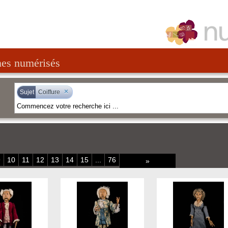
nes numérisés
×
Sujet
Coiffure
9
10
11
12
13
14
15
...
76
»