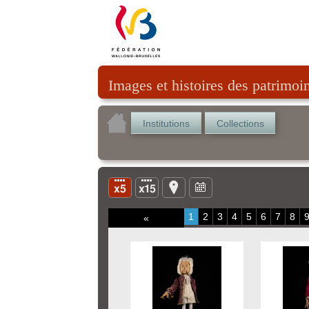
Images et histoires des patrimoi
Institutions
Collections
1
2
3
4
5
6
7
8
«