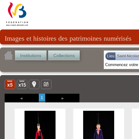
Images et histoires des patrimoines numérisés
Institutions
Collections
Lieu
Saint-Nicola
1
«
»