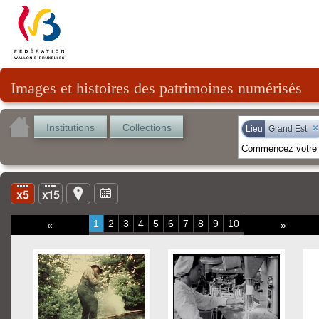
Images et histoires des patrimoines numérisés
Institutions
Collections
×
Lieu
Grand Est
1
2
3
4
5
6
7
8
9
10
«
»