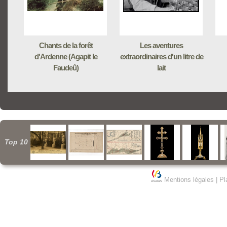
Chants de la forêt
Les aventures
d'Ardenne (Agapit le
extraordinaires d'un litre de
Faudeû)
lait
Top 10
Mentions légales
|
Pl