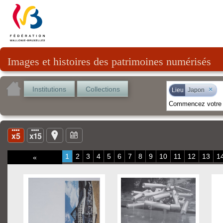
Images et histoires des patrimoines numérisés
Institutions
Collections
×
Lieu
Japon
1
2
3
4
5
6
7
8
9
10
11
12
13
1
«