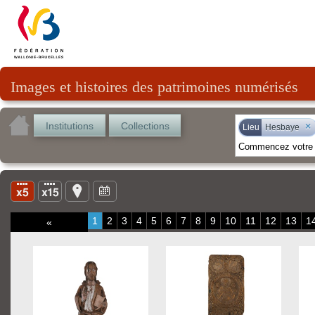
Images et histoires des patrimoines numérisés
Institutions
Collections
×
Lieu
Hesbaye
1
2
3
4
5
6
7
8
9
10
11
12
13
1
«