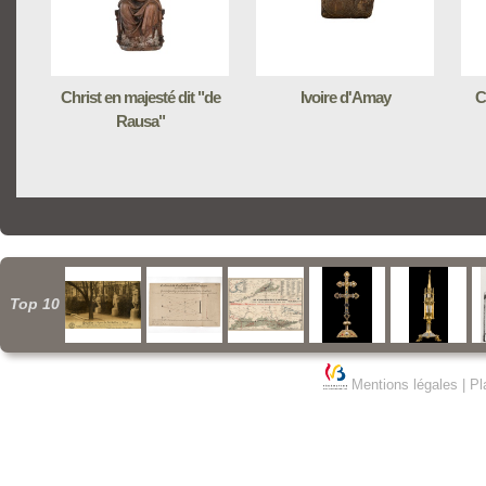
Christ en majesté dit "de
Ivoire d'Amay
C
Rausa"
Top 10
Mentions légales
|
Pl