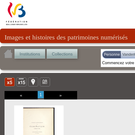
Images et histoires des patrimoines numérisés
Institutions
Collections
Personne
Vanderk
1
«
»