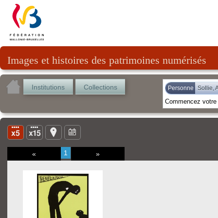
Images et histoires des patrimoines numérisés
Institutions
Collections
Personne
Sollie,
1
«
»