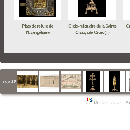
Plats de reliure de
Croix-reliquaire de la Sainte
Cr
l'Évangéliaire
Croix, dite Croix (...)
Top 10
Mentions légales
|
Pl