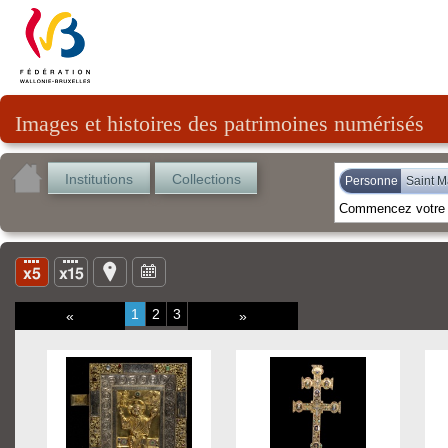
Images et histoires des patrimoines numérisés
Institutions
Collections
Personne
Saint M
1
2
3
«
»