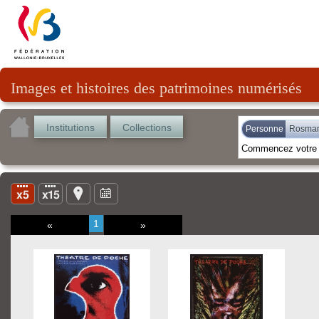
Images et histoires des patrimoines numérisés
Institutions
Collections
Personne
Rosman,
1
«
»