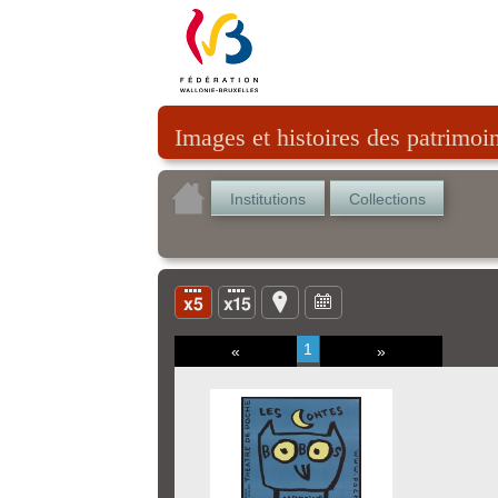
Images et histoires des patrimoi
Institutions
Collections
1
«
»