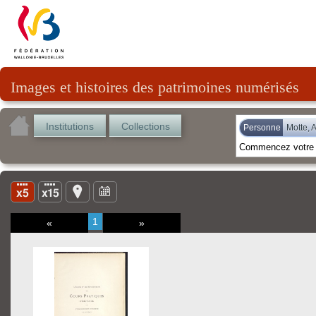
Images et histoires des patrimoines numérisés
Institutions
Collections
Personne
Motte,
1
«
»