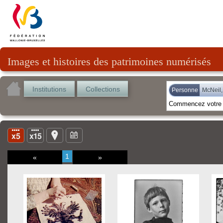
Images et histoires des patrimoines numérisés
Institutions
Collections
Personne
McNeil,
1
«
»