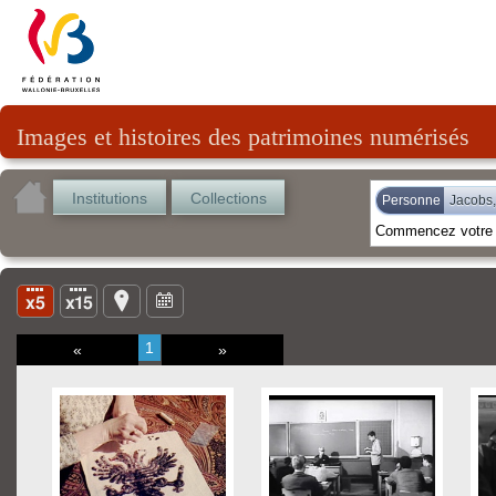
Images et histoires des patrimoines numérisés
Institutions
Collections
Personne
Jacobs,
1
«
»