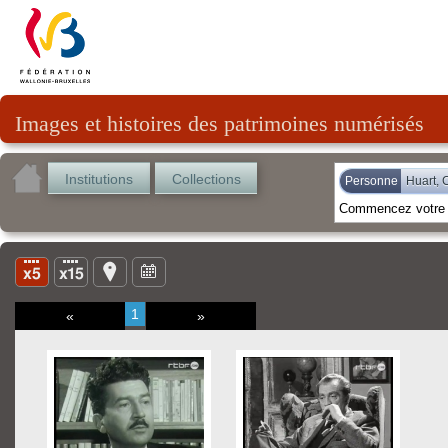
Images et histoires des patrimoines numérisés
Institutions
Collections
Personne
Huart, 
1
«
»