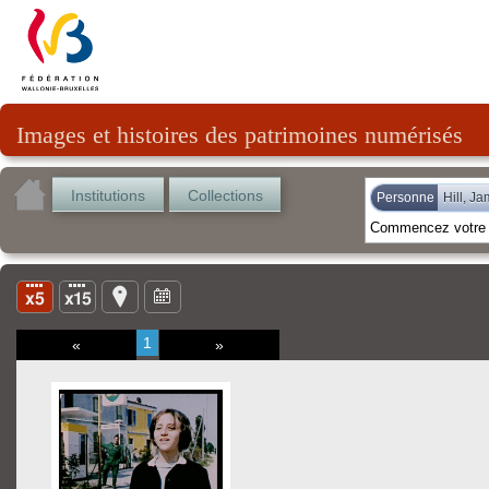
Images et histoires des patrimoines numérisés
Institutions
Collections
Personne
Hill, J
1
«
»