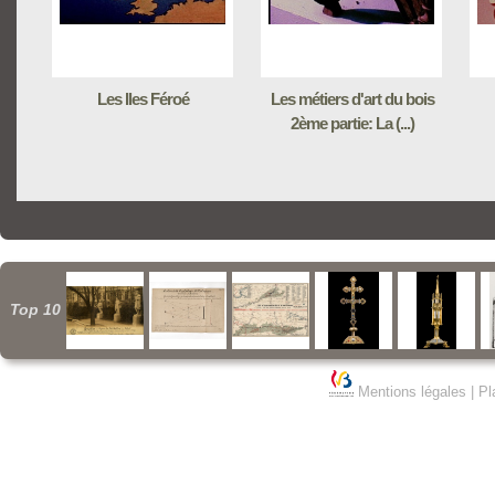
Les Iles Féroé
Les métiers d'art du bois
2ème partie: La (...)
Top 10
Mentions légales
|
Pl