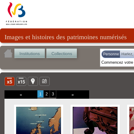
Images et histoires des patrimoines numérisés
Institutions
Collections
Personne
Harlez,
1
2
3
«
»