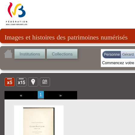
Images et histoires des patrimoines numérisés
Institutions
Collections
Personne
Gérard
1
«
»