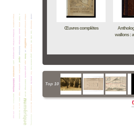
Œuvres complètes
Antholog
wallons : a
Top 10