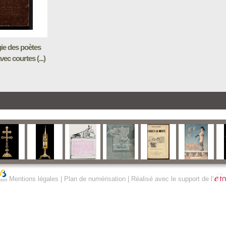
ie des poètes
vec courtes (...)
Mentions légales
|
Plan de numérisation
| Réalisé avec le support de l'