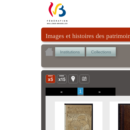
Images et histoires des patrimoi
Institutions
Collections
1
«
»