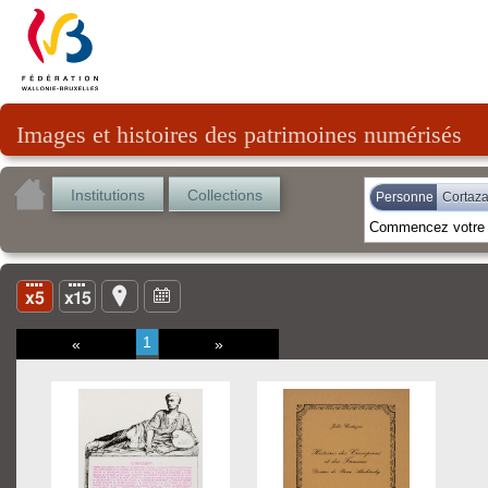
Images et histoires des patrimoines numérisés
Institutions
Collections
Personne
Cortazar
1
«
»