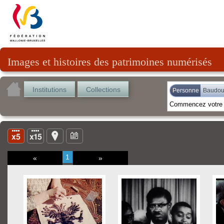
Images et histoires des patrimoines numérisés
Institutions
Collections
Personne
Baudour
1
«
»