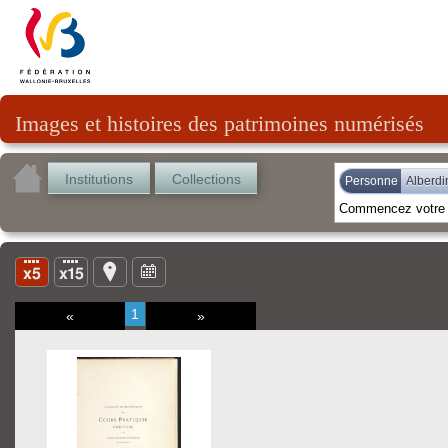
Images et histoires des patrimoines numérisés
Institutions
Collections
Personne
Alberdi
1
«
»