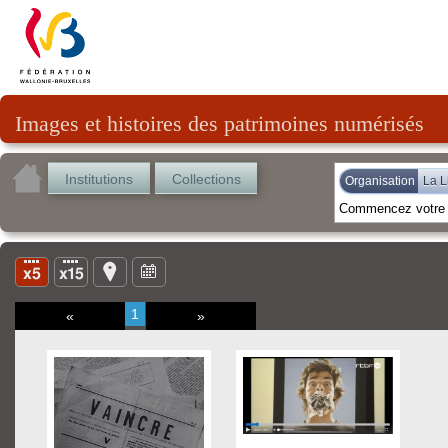
Images et histoires des patrimoines numérisés
Institutions
Collections
Organisation
La L
1
«
»