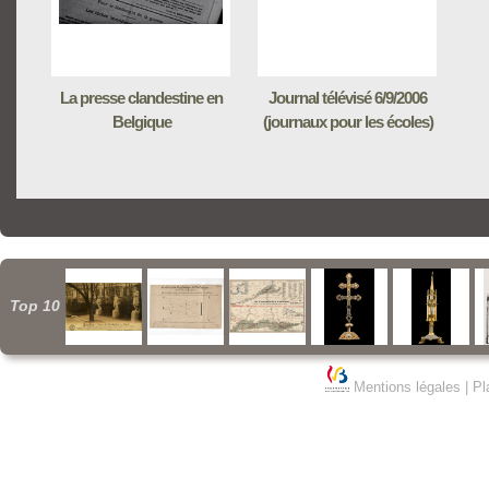
La presse clandestine en
Journal télévisé 6/9/2006
Belgique
(journaux pour les écoles)
Top 10
Mentions légales
|
Pl